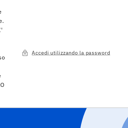
e
e.
'
Accedi utilizzando la password
so
e
LO