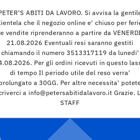
PETER'S ABITI DA LAVORO. Si avvisa la gentil
lientela che il negozio online e' chiuso per feri
Le vendite riprenderanno a partire da VENERDI
21.08.2026 Eventuali resi saranno gestiti
chiamando il numero 3513317119 da lunedi'
4.08.2026. Per gli ordini ricevuti in questo las
di tempo Il periodo utile del reso verra'
prolungato a 30GG. Per altre necessita' potet
criverci a info@petersabitidalavoro.it Grazie. 
STAFF