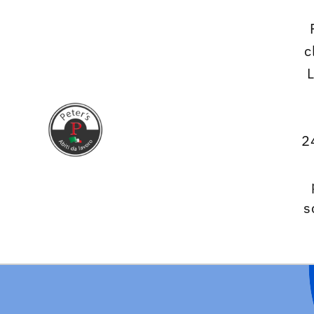
Vai
direttamente
ai contenuti
c
2
s